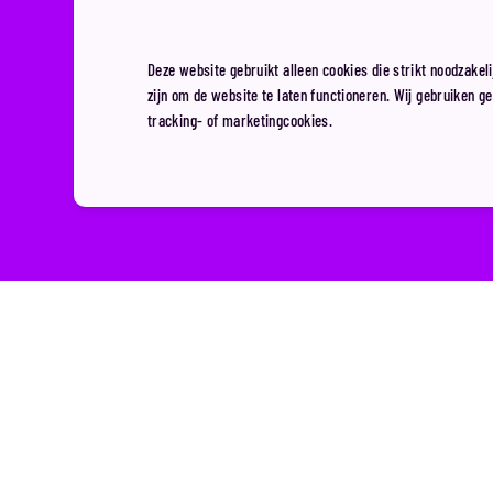
Deze website gebruikt alleen cookies die strikt noodzakeli
zijn om de website te laten functioneren. Wij gebruiken g
tracking- of marketingcookies.
Donderdag Meidenavon
Meidenavond! Met een o
dit het heetste feest 
21.00 uur bij om optima