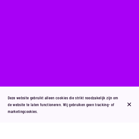
Deze website gebruikt alleen cookies die strikt noodzakelijk zijn om
de website te laten functioneren. Wij gebruiken geen tracking- of
marketingcookies.
Kom op donderdag 23 maart naar de heetste nacht van de week bij Purple