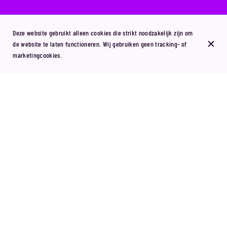
Deze website gebruikt alleen cookies die strikt noodzakelijk zijn om
de website te laten functioneren. Wij gebruiken geen tracking- of
marketingcookies.
La nuit du lundi 30 octobre vous allez vibrer dans une déco spéciale
Halloween qui va vous réserver plein de surprises. Alors bravez votre peur
et venez vous éclater (au sens propre et au figuré) au son des meilleurs
Dj's du moment et en compagnie de nos gogos en mode creapy !
Locatie
Lukhab SPRL
Grasmarkt Straat 97
1000 Brussel